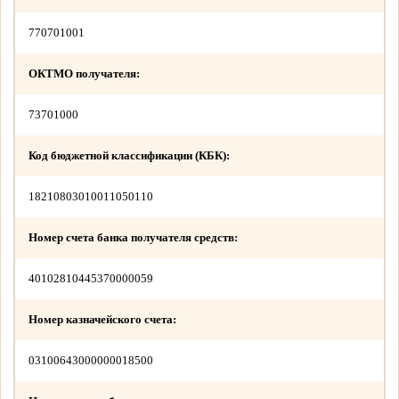
770701001
ОКТМО получателя:
73701000
Код бюджетной классификации (КБК):
18210803010011050110
Номер счета банка получателя средств:
40102810445370000059
Номер казначейского счета:
03100643000000018500