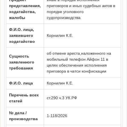
представления,
приговоров и иных судебных актов в
ходатайства,
порядке уголовного
жалобы
судопроизводства
Ф.И.О. лица,
заявившего
Корнилин К.Е.
ходатайство
об отмене ареста,наложенного на
Сущность
мобильный телефон Айфон 11 в
заявленного
целях обеспечения исполнения
требования
приговора в чатси конфискации
Ф.И.О. лица
Корнилин К.Е.
Перечень всех
ст.290 ч.3 УК РФ
статей
№ дела /
1-118/2026
производства